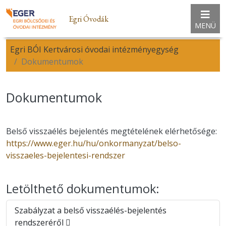
Egri Óvodák
MENÜ
Egri BÓI Kertvárosi óvodai intézményegység
Dokumentumok
Dokumentumok
Belső visszaélés bejelentés megtételének elérhetősége:
https://www.eger.hu/hu/onkormanyzat/belso-
visszaeles-bejelentesi-rendszer
Letölthető dokumentumok:
Szabályzat a belső visszaélés-bejelentés
rendszeréről